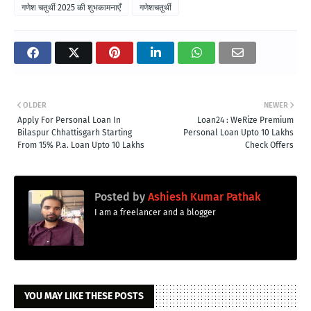
गणेश चतुर्थी 2025 की शुभकामनाएँ
गणेशचतुर्थी
OLDER
NEWER
Apply For Personal Loan In
Loan24 : WeRize Premium
Bilaspur Chhattisgarh Starting
Personal Loan Upto 10 Lakhs
From 15% P.a. Loan Upto 10 Lakhs
Check Offers
Posted by
Ashiesh Kumar Pathak
I am a freelancer and a blogger
YOU MAY LIKE THESE POSTS