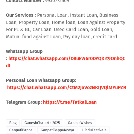
Contact Number :
9936773569
Our Services :
Personal Loan, Instant Loan, Business
Loan, Property Loan, Home loan, Loan Against Property
For PL & BL, Car Loan, Used Card Loan, Gold Loan,
Mutual fund against Loan, Pay day loan, credit card
Whatsapp Group
:
https://chat.whatsapp.com/D8uEW6r0DYQKrt9OnhQC
dI
Personal Loan Whatsapp Group:
https://chat.whatsapp.com/CtM2JaVozNKIJVQlMYuPZR
Telegram Group:
https://t.me/TatkalLoan
Blog
GaneshChaturthi2025
GaneshWishes
GanpatiBappa
GanpatiBappaMorya
HinduFestivals