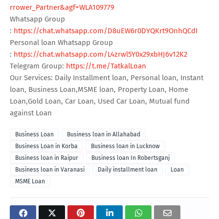
rrower_Partner&agf=WLA109779
Whatsapp Group
:
https://chat.whatsapp.com/D8uEW6r0DYQKrt9OnhQCdI
Personal loan Whatsapp Group
:
https://chat.whatsapp.com/L4zrwl5Y0x29xbHJ6v12K2
Telegram Group:
https://t.me/TatkalLoan
Our Services: Daily Installment loan, Personal loan, Instant
loan, Business Loan,MSME loan, Property Loan, Home
Loan,Gold Loan, Car Loan, Used Car Loan, Mutual fund
against Loan
Business Loan
Business loan in Allahabad
Business Loan in Korba
Business loan in Lucknow
Business loan in Raipur
Business loan In Robertsganj
Business loan in Varanasi
Daily installment loan
Loan
MSME Loan