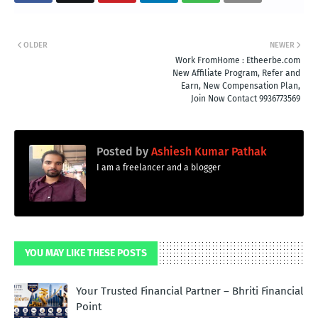
OLDER
NEWER
Work FromHome : Etheerbe.com
New Affiliate Program, Refer and
Earn, New Compensation Plan,
Join Now Contact 9936773569
Posted by
Ashiesh Kumar Pathak
I am a freelancer and a blogger
YOU MAY LIKE THESE POSTS
Your Trusted Financial Partner – Bhriti Financial
Point