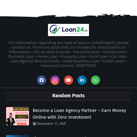
For information regarding any type of loan in Chhattisgarh, please
contact us. There are absolutely no charges for consultation or
information. Our services include: • Personal Loan • Instant Loan •
Business Loan • Home Loan • Property Loan • Gold Loan • Car Loan •
Loan Against Mutual Funds • Small Business Loan • Credit Cards •
Insurance Contact: 9936773569
Random Posts
Become a Loan Agency Partner – Earn Money
Online with Zero Investment
September 11, 2025