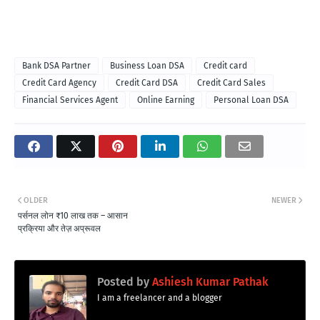
Bank DSA Partner
Business Loan DSA
Credit card
Credit Card Agency
Credit Card DSA
Credit Card Sales
Financial Services Agent
Online Earning
Personal Loan DSA
OLDER
NEWER
पर्सनल लोन ₹10 लाख तक – आसान
प्रक्रिया और तेज़ अप्रूवल
Posted by
Ashiesh Kumar Pathak
I am a freelancer and a blogger