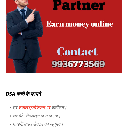
DSA बनने के फायदे
हर
सफल एप्लीकेशन पर
कमीशन।
घर बैठे ऑनलाइन काम करना।
फाइनेंसियल सेक्टर का अनुभव।