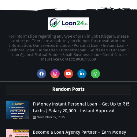
For information regarding any type of loan in Chhattisgarh, please
contact us. There are absolutely no charges for consultation or
information. Our services include: • Personal Loan • Instant Loan •
Business Loan • Home Loan • Property Loan • Gold Loan • Car Loan •
Loan Against Mutual Funds • Small Business Loan • Credit Cards •
Insurance Contact: 9936773569
Random Posts
Fi Money Instant Personal Loan – Get Up to ₹15
Lakhs | Salary 20,000 | Instant Approval
November 17, 2025
Become a Loan Agency Partner – Earn Money