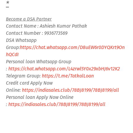
*
Become a DSA Partner
Contact Name : Ashiesh Kumar Pathak
Contact Number : 9936773569
DSA Whatsapp
Group:
https://chat.whatsapp.com/D8uEW6r0DYQKrt9On
hQCdI
Personal loan Whatsapp Group
:
https://chat.whatsapp.com/L4zrwl5Y0x29xbHJ6v12K2
Telegram Group:
https://t.me/TatkalLoan
Credit card Apply Now
Online:
https://indiasales.club/78BJ8199/78BJ8199/all
Personal loan Apply Now Online
:
https://indiasales.club/78BJ8199/78BJ8199/all