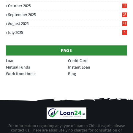
October 2025
14
September 2025
27
August 2025
49
July 2025
4
PAGE
Loan
Credit Card
Mutual Funds
Instant Loan
Work from Home
Blog
For information regarding any type of loan in Chhattisgarh, please
contact us. There are absolutely no charges for consultation or