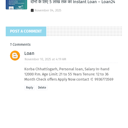
दोनों के लिए 5 लाख तक का Instant Loan – Loan24
November 04, 2025
POST A COMMENT
1 Comments
Loan
November 10, 2025 at 4:19 AM
Korba Chhattisgarh, Personal loan, Salary In-hand
12000 P.m. Age Limit: 21 to 55 Years Tenure: 12 to 36
Month Check offers Apply Now contact 🤙 9936773569
Reply
Delete