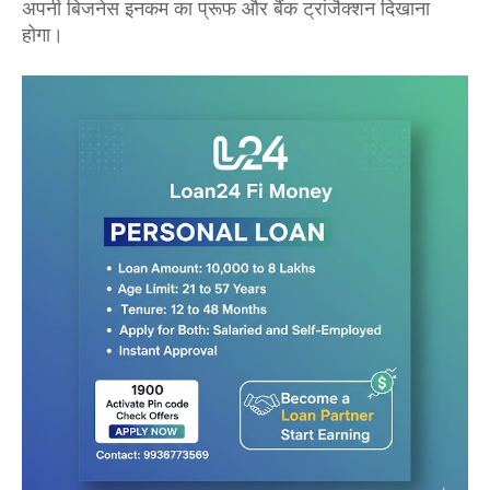
अपनी बिजनेस इनकम का प्रूफ और बैंक ट्रांजैक्शन दिखाना
होगा।