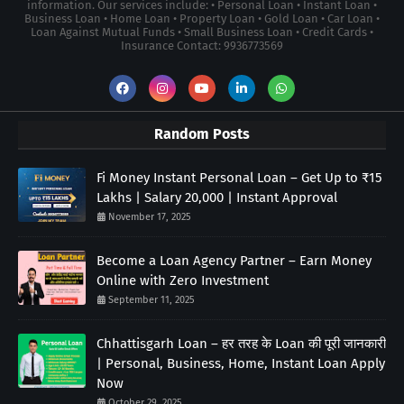
information. Our services include: • Personal Loan • Instant Loan •
Business Loan • Home Loan • Property Loan • Gold Loan • Car Loan •
Loan Against Mutual Funds • Small Business Loan • Credit Cards •
Insurance Contact: 9936773569
Random Posts
Fi Money Instant Personal Loan – Get Up to ₹15
Lakhs | Salary 20,000 | Instant Approval
November 17, 2025
Become a Loan Agency Partner – Earn Money
Online with Zero Investment
September 11, 2025
Chhattisgarh Loan – हर तरह के Loan की पूरी जानकारी
| Personal, Business, Home, Instant Loan Apply
Now
October 29, 2025