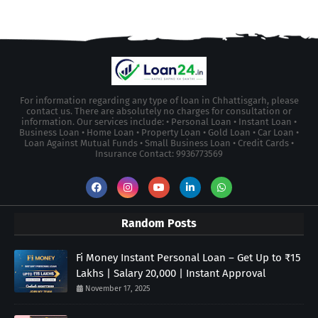
For information regarding any type of loan in Chhattisgarh, please
contact us. There are absolutely no charges for consultation or
information. Our services include: • Personal Loan • Instant Loan •
Business Loan • Home Loan • Property Loan • Gold Loan • Car Loan •
Loan Against Mutual Funds • Small Business Loan • Credit Cards •
Insurance Contact: 9936773569
Random Posts
Fi Money Instant Personal Loan – Get Up to ₹15
Lakhs | Salary 20,000 | Instant Approval
November 17, 2025