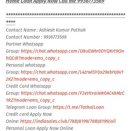
Home Loan Apply Now Call me 9936773569
***************************************************
****
Contact Name : Ashiesh Kumar Pathak
Contact Number : 9936773569
Partner Whatsapp
Group:
https://chat.whatsapp.com/D8uEW6r0DYQKrt9On
hQCdI?mode=ems_copy_c
Personal whatsapp
Group:
https://chat.whatsapp.com/L4zrwl5Y0x29xbHJ6v1
2K2?mode=ems_copy_c
Credit Card Whatsapp
Group:
https://chat.whatsapp.com/F2eHtraIiek0AC4kMzC
1RZ?mode=ems_copy_c
Telegram Loan Group:
https://t.me/TatkalLoan
Credit card Apply Now
Onine:
https://indiasales.club/78BJ8199/78BJ8199/all
Personal Loan Apply Now Online