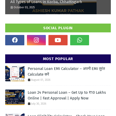
All Types of Loans in Korba, Chhattisgarh
October 03, 2025
SOCIAL PLUGIN
MOST POPULAR
Personal Loan EMI Calculator – अपनी EMI तुरंत
Calculate करें
August 01, 2026
Loan 24 Personal Loan – Get Up to ₹10 Lakhs
Online | Fast Approval | Apply Now
July 30, 2026